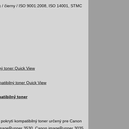
ck / čierny / ISO 9001:2008, ISO 14001, STMC
Quick View
Quick View
atibilný toner
okrytí kompatibilný toner určený pre Canon
imageRunner 3530, Canon imageRunner 3035,