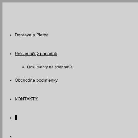
Skip
to
content
Doprava a Platba
Reklamačný poriadok
Dokumenty na stiahnutie
Obchodné podmienky
KONTAKTY
0
Toggle