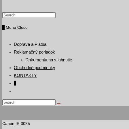
Press
website
Escape
0
Menu
Close
to
search
close
the
Doprava a Platba
search
Reklamačný poriadok
panel.
Dokumenty na stiahnutie
Obchodné podmienky
KONTAKTY
0
Toggle
website
Search
search
this
website
Canon IR 3035