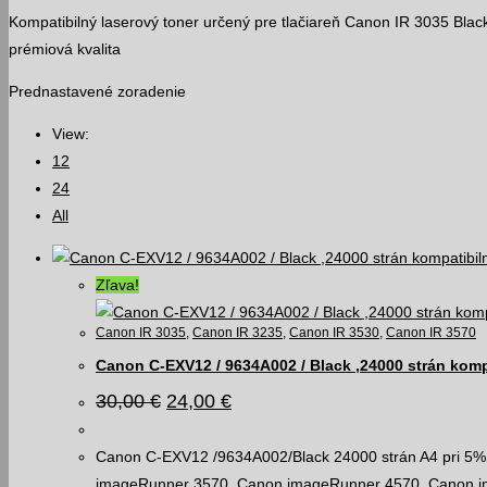
Kompatibilný laserový toner určený pre tlačiareň Canon IR 3035 Bla
prémiová kvalita
Prednastavené zoradenie
View:
12
24
All
Zľava!
Canon IR 3035
,
Canon IR 3235
,
Canon IR 3530
,
Canon IR 3570
Canon C-EXV12 / 9634A002 / Black ,24000 strán komp
Pôvodná
Aktuálna
30,00
€
24,00
€
cena
cena
bola:
je:
30,00 €.
24,00 €.
Canon C-EXV12 /9634A002/Black 24000 strán A4 pri 5% p
imageRunner 3570, Canon imageRunner 4570, Canon 