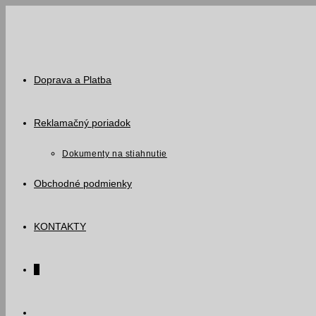
Skip
to
content
Doprava a Platba
Reklamačný poriadok
Dokumenty na stiahnutie
Obchodné podmienky
KONTAKTY
0
Toggle