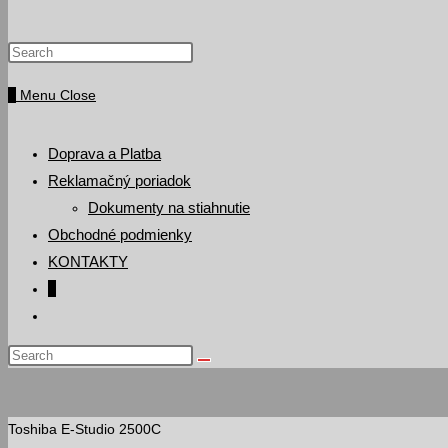
Press
website
Escape
0
Menu
Close
to
search
close
the
Doprava a Platba
search
Reklamačný poriadok
panel.
Dokumenty na stiahnutie
Obchodné podmienky
KONTAKTY
0
Toggle
website
Search
search
this
website
Toshiba E-Studio 2500C