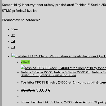
Kompatibilný laserový toner určený pre tlačiareň Toshiba E-Studio 2
STMC prémiová kvalita
Prednastavené zoradenie
View:
12
24
All
Quick
Zľava!
Toshiba E-Studio 2500C
,
Toshiba E-Studio 2500C Pro
,
Toshiba E
Studio 3510C
,
Toshiba E-Studio 3510CPro
Toshiba TFC35 Black , 24000 strán kompatibilný ton
Pôvodná
Aktuálna
35,00
€
33,00
€
cena
cena
bola:
je:
35,00 €.
33,00 €.
Toner Toshiba TFC35 Black, 24000 strán A4 pri 5% pokryt