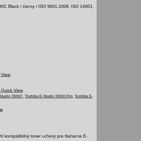
500C Black / čierny / ISO 9001:2008, ISO 14001,
 View
Quick View
-Studio 3500C
,
Toshiba E-Studio 3500CPro
,
Toshiba E-
er
í kompatibilný toner určený pre tlačiarne E-