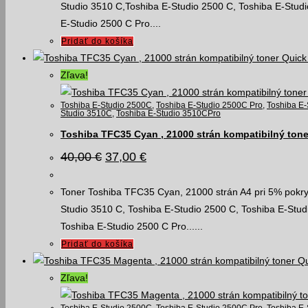
Studio 3510 C,Toshiba E-Studio 2500 C, Toshiba E-Studi
E-Studio 2500 C Pro....
Pridať do košíka
Quick
Zľava!
Toshiba E-Studio 2500C
,
Toshiba E-Studio 2500C Pro
,
Toshiba E
Studio 3510C
,
Toshiba E-Studio 3510CPro
Toshiba TFC35 Cyan , 21000 strán kompatibilný tone
Pôvodná
Aktuálna
40,00
€
37,00
€
cena
cena
bola:
je:
40,00 €.
37,00 €.
Toner Toshiba TFC35 Cyan, 21000 strán A4 pri 5% pokrytí
Studio 3510 C, Toshiba E-Studio 2500 C, Toshiba E-Stud
Toshiba E-Studio 2500 C Pro......
Pridať do košíka
Qu
Zľava!