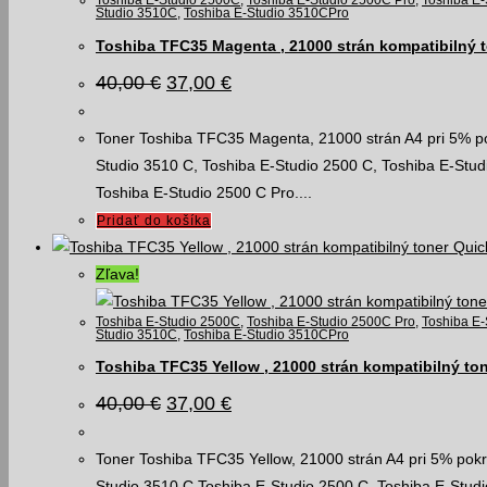
Toshiba E-Studio 2500C
,
Toshiba E-Studio 2500C Pro
,
Toshiba E
Studio 3510C
,
Toshiba E-Studio 3510CPro
Toshiba TFC35 Magenta , 21000 strán kompatibilný 
Pôvodná
Aktuálna
40,00
€
37,00
€
cena
cena
bola:
je:
40,00 €.
37,00 €.
Toner Toshiba TFC35 Magenta, 21000 strán A4 pri 5% pokr
Studio 3510 C, Toshiba E-Studio 2500 C, Toshiba E-Stud
Toshiba E-Studio 2500 C Pro....
Pridať do košíka
Quic
Zľava!
Toshiba E-Studio 2500C
,
Toshiba E-Studio 2500C Pro
,
Toshiba E
Studio 3510C
,
Toshiba E-Studio 3510CPro
Toshiba TFC35 Yellow , 21000 strán kompatibilný to
Pôvodná
Aktuálna
40,00
€
37,00
€
cena
cena
bola:
je:
40,00 €.
37,00 €.
Toner Toshiba TFC35 Yellow, 21000 strán A4 pri 5% pokry
Studio 3510 C,Toshiba E-Studio 2500 C, Toshiba E-Studi