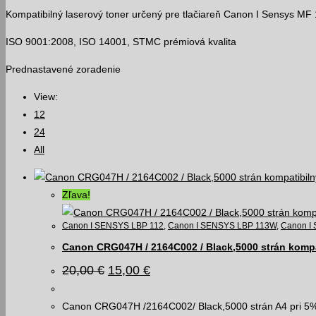
Kompatibilný laserový toner určený pre tlačiareň Canon I Sensys MF 1
ISO 9001:2008, ISO 14001, STMC prémiová kvalita
Prednastavené zoradenie
View:
12
24
All
Zľava!
Canon I SENSYS LBP 112
,
Canon I SENSYS LBP 113W
,
Canon I 
Canon CRG047H / 2164C002 / Black,5000 strán kompa
Pôvodná
Aktuálna
20,00
€
15,00
€
cena
cena
bola:
je:
20,00 €.
15,00 €.
Canon CRG047H /2164C002/ Black,5000 strán A4 pri 5% 