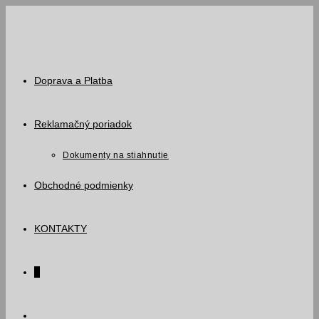
Skip
to
content
Doprava a Platba
Reklamačný poriadok
Dokumenty na stiahnutie
Obchodné podmienky
KONTAKTY
0
Toggle