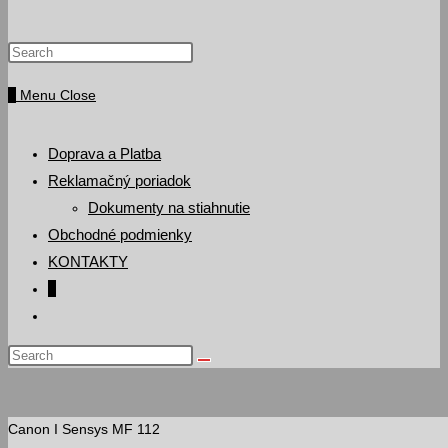
Press
website
Escape
0
Menu
Close
to
search
close
the
Doprava a Platba
search
Reklamačný poriadok
panel.
Dokumenty na stiahnutie
Obchodné podmienky
KONTAKTY
0
Toggle
website
Search
search
this
website
Canon I Sensys MF 112