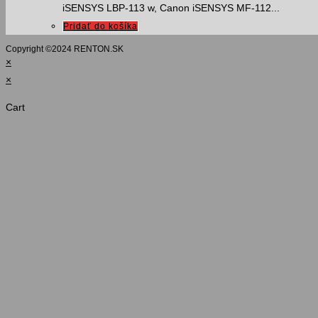
iSENSYS LBP-113 w, Canon iSENSYS MF-112...
Pridať do košíka
Copyright ©️2024 RENTON.SK
×
×
Cart