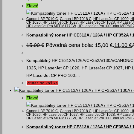
Zľava!
Canon LBP 7010 C
,
Canon LBP 7018 C
,
HP LaserJet CP 1000
,
H
CP 1026
,
HP LaserJet CP 1027
,
HP LaserJet CP 1028
,
HP LaserJ
HP LaserJet Pro MFPM177FW
,
HP LaserJet Pro100Color MFPM1
Kompatibilný toner HP CE312A / 126A / HP CF352A / 
15,00
€
Pôvodná cena bola: 15,00 €.
11,00
€
Kompatibilný HP CE312A/126A/CF352A/130A/CANON/CRG72
1025, HP LaserJet CP 1026, HP LaserJet CP 1027, HP L
HP LaserJet CP PRO 100....
Pridať do košíka
Zľava!
Canon LBP 7010 C
,
Canon LBP 7018 C
,
HP LaserJet CP 1000
,
H
CP 1026
,
HP LaserJet CP 1027
,
HP LaserJet CP 1028
,
HP LaserJ
HP LaserJet Pro MFPM177FW
,
HP LaserJet Pro100Color MFPM1
Kompatibilný toner HP CE313A / 126A / HP CF353A /