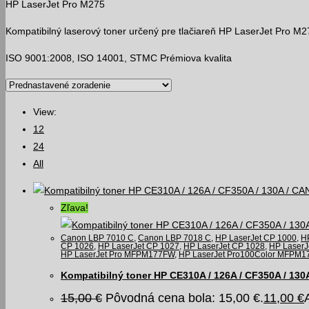
HP LaserJet Pro M275
Kompatibilný laserový toner určený pre tlačiareň HP LaserJet Pro M2
ISO 9001:2008, ISO 14001, STMC Prémiova kvalita
View:
12
24
All
Zľava!
Canon LBP 7010 C
,
Canon LBP 7018 C
,
HP LaserJet CP 1000
,
H
CP 1026
,
HP LaserJet CP 1027
,
HP LaserJet CP 1028
,
HP LaserJ
HP LaserJet Pro MFPM177FW
,
HP LaserJet Pro100Color MFPM1
Kompatibilný toner HP CE310A / 126A / CF350A / 130
15,00
€
Pôvodná cena bola: 15,00 €.
11,00
€