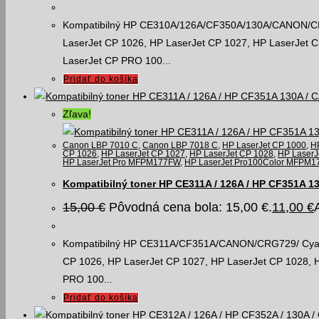
Kompatibilný HP CE310A/126A/CF350A/130A/CANON/CRG7
LaserJet CP 1026, HP LaserJet CP 1027, HP LaserJet 
LaserJet CP PRO 100...
Pridať do košíka
Zľava!
Canon LBP 7010 C
,
Canon LBP 7018 C
,
HP LaserJet CP 1000
,
H
CP 1026
,
HP LaserJet CP 1027
,
HP LaserJet CP 1028
,
HP LaserJ
HP LaserJet Pro MFPM177FW
,
HP LaserJet Pro100Color MFPM1
Kompatibilný toner HP CE311A / 126A / HP CF351A 1
15,00
€
Pôvodná cena bola: 15,00 €.
11,00
€
Kompatibilný HP CE311A/CF351A/CANON/CRG729/ Cyan, t
CP 1026, HP LaserJet CP 1027, HP LaserJet CP 1028, 
PRO 100...
Pridať do košíka