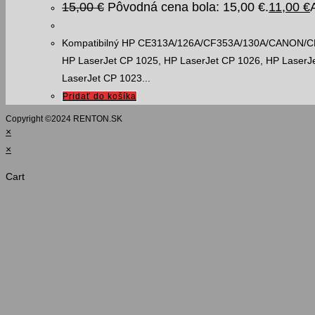
15,00
€
Pôvodná cena bola: 15,00 €.
11,00
€
Kompatibilný HP CE313A/126A/CF353A/130A/CANON/CRG72
HP LaserJet CP 1025, HP LaserJet CP 1026, HP LaserJ
LaserJet CP 1023...
Pridať do košíka
Copyright ©️2024 RENTON.SK
×
×
Cart