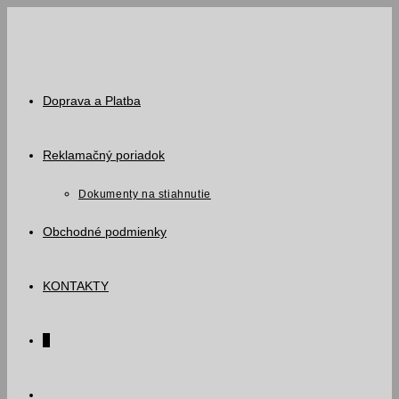
Skip
to
content
Doprava a Platba
Reklamačný poriadok
Dokumenty na stiahnutie
Obchodné podmienky
KONTAKTY
0
Toggle