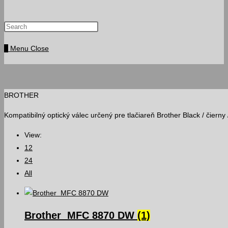
Press
website
Escape
0
Menu
Close
to
search
close
the
search
BROTHER
panel.
Kompatibilný optický válec určený pre tlačiareň Brother Black / čier
View:
12
24
All
Brother MFC 8870 DW
(1)