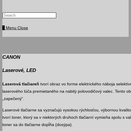
Press
website
Escape
0
Menu
Close
to
search
close
the
search
CANON
panel.
Laserové, LED
Laserová tlačiareň
tvorí obraz vo forme elektrického náboja selek
laserového lúča premietaného na nabitý polovodičový valec. Tento ob
„zapečený“.
Laserové tlačiarne sa vyznačujú vysokou rýchlosťou, výbornou kvalit
tvorí toner, ktorý sa v niektorých druhoch tlačiarní vymieňa spolu s 
toner sa do tlačiarne dopĺňa (dosýpa).