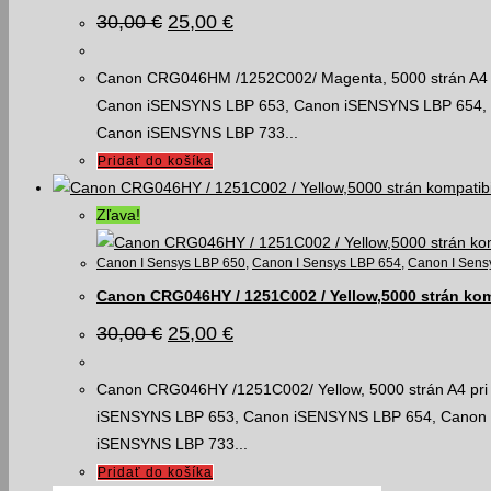
Pôvodná
Aktuálna
30,00
€
25,00
€
cena
cena
bola:
je:
30,00 €.
25,00 €.
Canon CRG046HM /1252C002/ Magenta, 5000 strán A4 pri
Canon iSENSYNS LBP 653, Canon iSENSYNS LBP 654,
Canon iSENSYNS LBP 733...
Pridať do košíka
Zľava!
Canon I Sensys LBP 650
,
Canon I Sensys LBP 654
,
Canon I Sens
Canon CRG046HY / 1251C002 / Yellow,5000 strán kom
Pôvodná
Aktuálna
30,00
€
25,00
€
cena
cena
bola:
je:
30,00 €.
25,00 €.
Canon CRG046HY /1251C002/ Yellow, 5000 strán A4 pri 
iSENSYNS LBP 653, Canon iSENSYNS LBP 654, Canon
iSENSYNS LBP 733...
Pridať do košíka