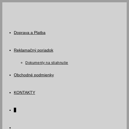
Skip
to
content
Doprava a Platba
Reklamačný poriadok
Dokumenty na stiahnutie
Obchodné podmienky
KONTAKTY
0
Toggle