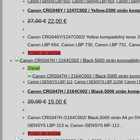
Canon I Sensys LBP 650
,
Canon I Sensys LBP 654
,
Canon I Sens
Canon CRG046Y / 1247C002 / Yellow,2300 strán komp
Pôvodná
Aktuálna
27,00
€
22,00
€
cena
cena
bola:
je:
27,00 €.
22,00 €.
Canon CRG046Y/1247C002/ Yellow kompatibilný toner 23
Canon LBP 654, Canon LBP 730, Canon LBP 731, C
Pridať do košíka
Zľava!
Canon I SENSYS LBP 112
,
Canon I SENSYS LBP 113W
,
Canon I 
Canon CRG047H / 2164C002 / Black,5000 strán kompa
Pôvodná
Aktuálna
20,00
€
15,00
€
cena
cena
bola:
je:
20,00 €.
15,00 €.
Canon CRG047H /2164C002/ Black,5000 strán A4 pri 5% 
iSENSYS LBP-113 w, Canon iSENSYS MF-112...
Pridať do košíka