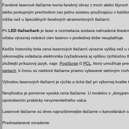
Farebné laserové tlačiarne tvoria farebný obraz z troch alebo štyr
alebo postupným prechodom cez jednu sústavu používajúcu v každom p
nižšia než u špeciálnych farebných atramentových tlačiarní.
Pri
LED tlačiarňach
je laser a rozmietacia sústava nahradená lineárn
vďaka výraznej redukcii cien laserov v poslednej dobe neuplatňuje.
Keďže historicky bola cena laserových tlačiarní výrazne vyššia než u o
výkonnejšia ovládacia elektronika (vyžadovaná aj vyššou rýchlosťou t
zložitejší príkazový jazyk, napr.
PostScript
či
PCL
, ktorý umožňuje pren
sietiach
, k čomu sú niektoré tlačiarne priamo vybavené sieťovým rozh
Výhodou laserových tlačiarní je rýchla a tichá tlač pri výbornej kvalite 
Nevýhodou je pomerne vysoká cena tlačiarne. U modelov s „dosypaní
opotrebením prakticky nevymeniteľného valca.
Laserové tlačiarne sú dnes najrozšírenejšie tlačiarne v kanceláriách
Prednastavené zoradenie