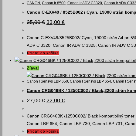
CANON
,
Canon ir 8500
,
Canon ir ADV C3320
,
Canon ir ADV C33
Canon C-EXV49 / 8525B002 / Cyan, 19000 strán kompa
Pôvodná
Aktuálna
35,00
€
33,00
€
cena
cena
bola:
je:
35,00 €.
33,00 €.
Canon C-EXV49/8525B002/ Cyan, 19000 strán A4 pri 5% p
ADV C 3320, Canon IR ADV C 3325, Canon IR ADV C 3
Pridať do košíka
Zľava!
Canon I Sensys LBP 650
,
Canon I Sensys LBP 654
,
Canon I Sens
Canon CRG046BK / 1250C002 / Black,2200 strán komp
Pôvodná
Aktuálna
27,00
€
22,00
€
cena
cena
bola:
je:
27,00 €.
22,00 €.
Canon CRG046BK /1250C002/ Black kompatibilný toner 2
Canon LBP 654, Canon LBP 730, Canon LBP 731, C
Pridať do košíka