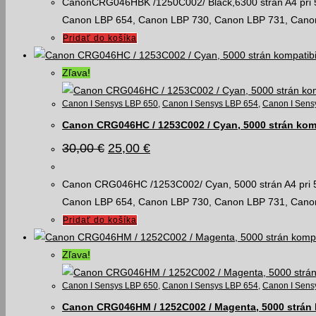
30,00 €.
25,00 €.
CanonCRG046HBK /1250C002/ Black,6300 strán A4 pri 5%
Canon LBP 654, Canon LBP 730, Canon LBP 731, C
Pridať do košíka
Zľava!
Canon I Sensys LBP 650
,
Canon I Sensys LBP 654
,
Canon I Sens
Canon CRG046HC / 1253C002 / Cyan, 5000 strán komp
Pôvodná
Aktuálna
30,00
€
25,00
€
cena
cena
bola:
je:
30,00 €.
25,00 €.
Canon CRG046HC /1253C002/ Cyan, 5000 strán A4 pri 5%
Canon LBP 654, Canon LBP 730, Canon LBP 731, C
Pridať do košíka
Zľava!
Canon I Sensys LBP 650
,
Canon I Sensys LBP 654
,
Canon I Sens
Canon CRG046HM / 1252C002 / Magenta, 5000 strán 