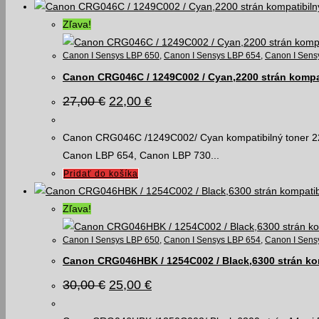
Zľava!
Canon I Sensys LBP 650
,
Canon I Sensys LBP 654
,
Canon I Sens
Canon CRG046C / 1249C002 / Cyan,2200 strán kompat
Pôvodná
Aktuálna
27,00
€
22,00
€
cena
cena
bola:
je:
27,00 €.
22,00 €.
Canon CRG046C /1249C002/ Cyan kompatibilný toner 220
Canon LBP 654, Canon LBP 730...
Pridať do košíka
Zľava!
Canon I Sensys LBP 650
,
Canon I Sensys LBP 654
,
Canon I Sens
Canon CRG046HBK / 1254C002 / Black,6300 strán kom
Pôvodná
Aktuálna
30,00
€
25,00
€
cena
cena
bola:
je: