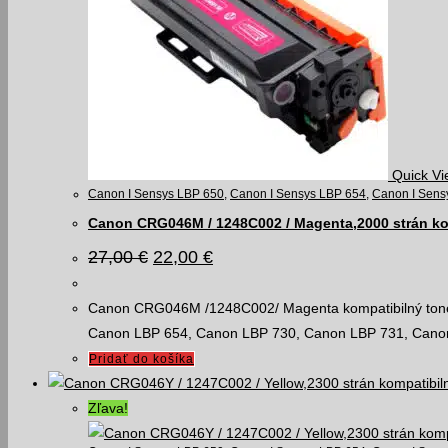
Quick Vi
Canon I Sensys LBP 650
,
Canon I Sensys LBP 654
,
Canon I Sens
Canon CRG046M / 1248C002 / Magenta,2000 strán ko
Pôvodná
Aktuálna
27,00
€
22,00
€
cena
cena
bola:
je:
27,00 €.
22,00 €.
Canon CRG046M /1248C002/ Magenta kompatibilný toner 
Canon LBP 654, Canon LBP 730, Canon LBP 731, C
Pridať do košíka
Zľava!