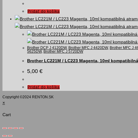
Pridať do košíka
Brother DCP J 4120DW
,
Brother MFC J 4420DW
,
Brother MFC J 
5625DW
,
Brother MFC J 5720DW
Brother LC221M / LC223 Magenta, 10ml kompatibiln
5,00
€
Pridať do košíka
Copyright ©️2024 RENTON.SK
×
Cart