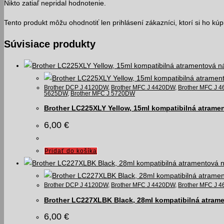
Nikto zatiaľ nepridal hodnotenie.
Tento produkt môžu ohodnotiť len prihlásení zákazníci, ktorí si ho kúpil
Súvisiace produkty
Brother DCP J 4120DW
,
Brother MFC J 4420DW
,
Brother MFC J 
5625DW
,
Brother MFC J 5720DW
Brother LC225XLY Yellow, 15ml kompatibilná atrame
6,00
€
Pridať do košíka
Brother DCP J 4120DW
,
Brother MFC J 4420DW
,
Brother MFC J 
Brother LC227XLBK Black, 28ml kompatibilná atram
6,00
€