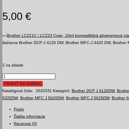
5,00
€
tlačiarne Brother DCP-J 4120 DW, Brother MFC-J 4420 DW, Broth
2 na sklade
množstvo
Brother
PRIDAŤ DO KOŠÍKA
LC221C
Katalógové číslo:
2020331
Kategórií:
Brother DCP J 4120DW
,
Broth
/
5320DW
,
Brother MFC J 5620DW
,
Brother MFC J 5625DW
,
Brother
LC223
Popis
Cyan,
Ďalšie informácie
10ml
Recenzie (0)
kompatibilná