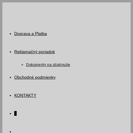
Skip
to
content
Doprava a Platba
Reklamačný poriadok
Dokumenty na stiahnutie
Obchodné podmienky
KONTAKTY
0
Toggle