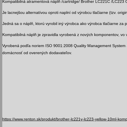
Kompatibilná atramentová náplň /cartridge/ Brother LC221C /LC223 
Je lacnejšou alternatívou oproti naplní od výrobcu tlačiarne (tzv. origin
Jedná sa o náplň, ktorú vyrobil iný výrobca ako výrobca tlačiarne za
Kompatibilná náplň je zpravidla vyrobená z nových komponentov, vo v
Vyrobená podľa noriem ISO 9001:2008 Quality Management System 
domácnosť od overených dodavateľov.
https://www.renton.sk/produkt/brother-lc221y-lc223-yellow-10ml-komp