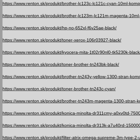
https://www.renton.sk/produkt/brother-lc123c-lc121c-cyan-10ml-komp
https://www.renton.sk/produkt/brother-lc123m-lc121m-magenta-10ml
https://www.renton.sk/produkt/hp-no-652xl-f6v25ae-black/
https://www.renton.sk/produkt/toner-xerox-106r03927-black/
https://www.renton.sk/produkt/kyocera-mita-1t02r90nl0-tk5230k-black
https://www.renton.sk/produkt/toner-brother-tn243bk-black/
https://www.renton.sk/produkt/brother-tn243y-yellow-1300-stran-kompa
https://www.renton.sk/produkt/toner-brother-tn243c-cyan/
https://www.renton.sk/produkt/brother-tn243m-magenta-1300-stran-ko
https://www.renton.sk/produkt/konica-minolta-dr311cmy-a0xv0td-75000
https://www.renton.sk/produkt/konica-minolta-dr313k-a7u40rd-150000-
https://www.renton.sk/produkt/filter-atrix-omega-supreme-3m-type-2-uni