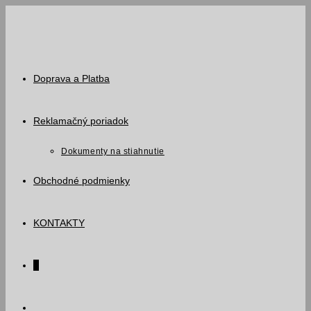
Skip
to
content
Doprava a Platba
Reklamačný poriadok
Dokumenty na stiahnutie
Obchodné podmienky
KONTAKTY
0
Toggle