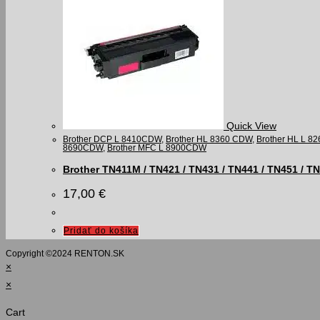
Quick View
Brother DCP L 8410CDW
,
Brother HL 8360 CDW
,
Brother HL L 
8690CDW
,
Brother MFC L 8900CDW
Brother TN411M / TN421 / TN431 / TN441 / TN451 / T
17,00
€
Pridať do košíka
Copyright ©️2024 RENTON.SK
×
×
Cart