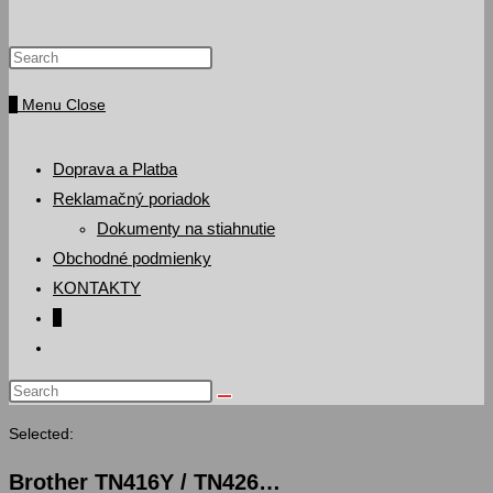
Press
website
Escape
0
Menu
Close
to
search
close
the
Doprava a Platba
search
Reklamačný poriadok
panel.
Dokumenty na stiahnutie
Obchodné podmienky
KONTAKTY
0
Toggle
website
Search
search
this
Selected:
website
Brother TN416Y / TN426…