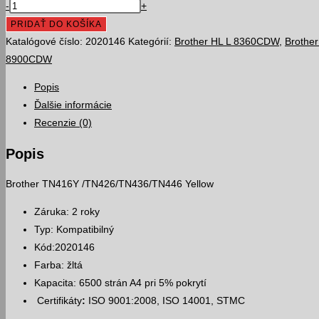
množstvo
-
+
Brother
PRIDAŤ DO KOŠÍKA
TN416Y
Katalógové číslo:
2020146
Kategórií:
Brother HL L 8360CDW
,
Brothe
/
8900CDW
TN426
Popis
/
Ďalšie informácie
TN436
Recenzie (0)
/
TN446
Popis
Yellow,
6500
Brother TN416Y /TN426/TN436/TN446 Yellow
strán
Záruka: 2 roky
kompatibilný
Typ: Kompatibilný
toner
Kód:2020146
Farba: žltá
Kapacita: 6500 strán A4 pri 5% pokrytí
Certifikáty
:
ISO 9001:2008, ISO 14001, STMC