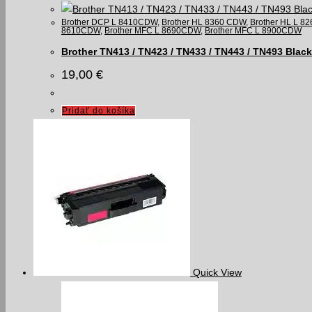
Brother DCP L 8410CDW
,
Brother HL 8360 CDW
,
Brother HL L 
8610CDW
,
Brother MFC L 8690CDW
,
Brother MFC L 8900CDW
Brother TN413 / TN423 / TN433 / TN443 / TN493 Black
19,00
€
Pridať do košíka
Quick View