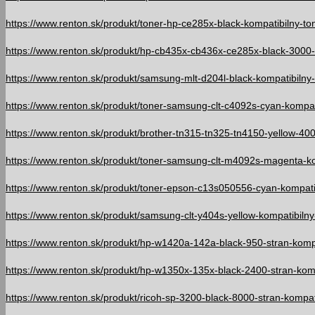
https://www.renton.sk/produkt/toner-hp-ce285x-black-kompatibilny-ton
https://www.renton.sk/produkt/hp-cb435x-cb436x-ce285x-black-3000-s
https://www.renton.sk/produkt/samsung-mlt-d204l-black-kompatibilny-t
https://www.renton.sk/produkt/toner-samsung-clt-c4092s-cyan-kompati
https://www.renton.sk/produkt/brother-tn315-tn325-tn4150-yellow-400
https://www.renton.sk/produkt/toner-samsung-clt-m4092s-magenta-kom
https://www.renton.sk/produkt/toner-epson-c13s050556-cyan-kompatibi
https://www.renton.sk/produkt/samsung-clt-y404s-yellow-kompatibilny-
https://www.renton.sk/produkt/hp-w1420a-142a-black-950-stran-kompa
https://www.renton.sk/produkt/hp-w1350x-135x-black-2400-stran-komp
https://www.renton.sk/produkt/ricoh-sp-3200-black-8000-stran-kompati