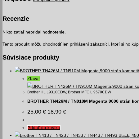
Recenzie
Nikto zatiaľ nepridal hodnotenie.
Tento produkt môžu ohodnotiť len prihlásení zákazníci, ktorí si ho kúpil
Súvisiace produkty
Zľava!
Brother HL L9310CDW
,
Brother MFC L 9570CDW
BROTHER TN426M / TN910M Magenta,9000 strán komp
Pôvodná
Aktuálna
25,00
€
18,90
€
cena
cena
bola:
je:
25,00 €.
18,90 €.
Pridať do košíka