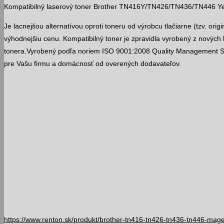
Kompatibilný laserový toner Brother TN416Y/TN426/TN436/TN446 Yell
Je lacnejšou alternatívou oproti toneru od výrobcu tlačiarne (tzv. orig
výhodnejšiu cenu. Kompatibilný toner je zpravidla vyrobený z nových
tonera.Vyrobený podľa noriem ISO 9001:2008 Quality Management 
pre Vašu firmu a domácnosť od overených dodavateľov.
https://www.renton.sk/produkt/brother-tn416-tn426-tn436-tn446-mage