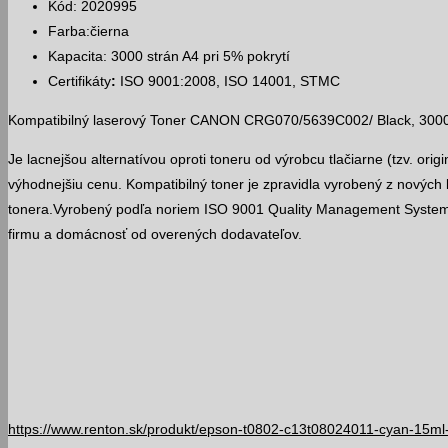
Kód: 2020995
Farba:čierna
Kapacita: 3000 strán A4 pri 5% pokrytí
Certifikáty
:
ISO 9001:2008, ISO 14001, STMC
Kompatibilný laserový Toner CANON CRG070/5639C002/ Black, 3000
Je lacnejšou alternatívou oproti toneru od výrobcu tlačiarne (tzv. orig
výhodnejšiu cenu. Kompatibilný toner je zpravidla vyrobený z nových
tonera.Vyrobený podľa noriem ISO 9001 Quality Management System
firmu a domácnosť od overených dodavateľov.
https://www.renton.sk/produkt/epson-t0802-c13t08024011-cyan-15ml