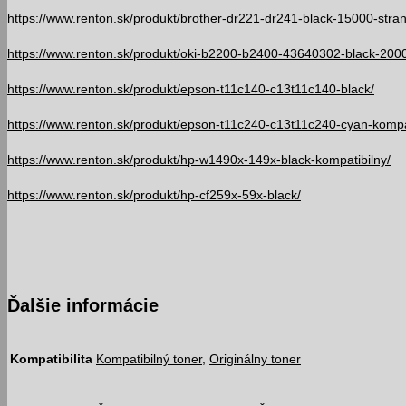
https://www.renton.sk/produkt/brother-dr221-dr241-black-15000-stran
https://www.renton.sk/produkt/oki-b2200-b2400-43640302-black-2000-
https://www.renton.sk/produkt/epson-t11c140-c13t11c140-black/
https://www.renton.sk/produkt/epson-t11c240-c13t11c240-cyan-kompa
https://www.renton.sk/produkt/hp-w1490x-149x-black-kompatibilny/
https://www.renton.sk/produkt/hp-cf259x-59x-black/
Ďalšie informácie
Kompatibilita
Kompatibilný toner
,
Originálny toner