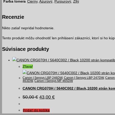
Farba tonera
Čierny
,
Azurový
,
Purpurový
,
Žltý
Recenzie
Nikto zatiaľ nepridal hodnotenie.
Tento produkt môžu ohodnotiť len prihlásení zákazníci, ktorí si ho kúpil
Súvisiace produkty
Zľava!
Canon I Sensys LBP 246DW
,
Canon I Sensys LBP 247DW
,
Canon 
463DW
,
Canon I Sensys MF 465DW
CANON CRG070H / 5640C002 / Black,10200 strán kom
Pôvodná
Aktuálna
50,00
€
43,00
€
cena
cena
bola:
je:
50,00 €.
43,00 €.
Pridať do košíka