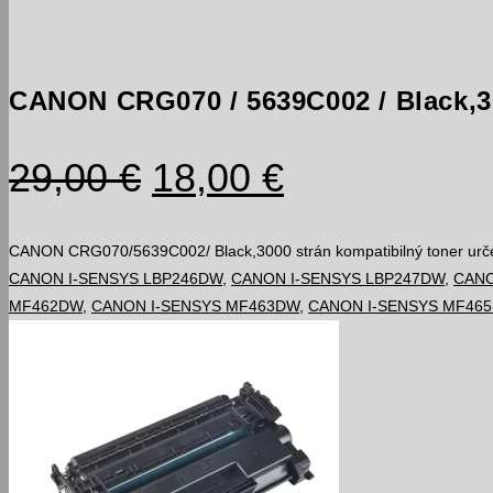
strán
kompatibilný
toner
CANON CRG070 / 5639C002 / Black,30
Pôvodná
Aktuálna
29,00
€
18,00
€
cena
cena
bola:
je:
CANON CRG070/5639C002/ Black,3000 strán kompatibilný toner urče
CANON I-SENSYS LBP246DW
,
CANON I-SENSYS LBP247DW
,
CANO
29,00 €.
18,00 €.
MF462DW
,
CANON I-SENSYS MF463DW
,
CANON I-SENSYS MF46