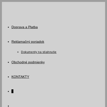
Skip
to
content
Doprava a Platba
Reklamačný poriadok
Dokumenty na stiahnutie
Obchodné podmienky
KONTAKTY
0
Toggle