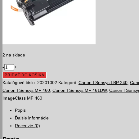
2 na sklade
množstvo
-
+
CANON
PRIDAŤ DO KOŠÍKA
CRG070
Katalógové číslo:
20201002
Kategórií:
Canon I Sensys LBP 240
,
Can
/
Canon I Sensys MF 460
,
Canon I Sensys MF 461DW
,
Canon I Sens
5639C002
ImageClass MF 460
/
Popis
Black,3000
Ďalšie informácie
strán
Recenzie (0)
kompatibilný
toner