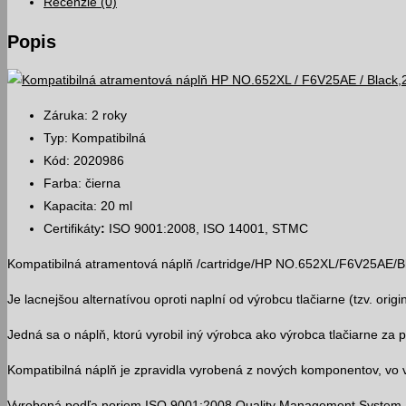
Recenzie (0)
Popis
Záruka: 2 roky
Typ: Kompatibilná
Kód: 2020986
Farba: čierna
Kapacita: 20 ml
Certifikáty
:
ISO 9001:2008, ISO 14001, STMC
Kompatibilná atramentová náplň /cartridge/HP NO.652XL/F6V25AE/B
Je lacnejšou alternatívou oproti naplní od výrobcu tlačiarne (tzv. origin
Jedná sa o náplň, ktorú vyrobil iný výrobca ako výrobca tlačiarne za
Kompatibilná náplň je zpravidla vyrobená z nových komponentov, vo v
Vyrobená podľa noriem ISO 9001:2008 Quality Management System 