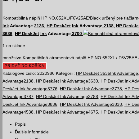
Kompatibilná náplň HP NO.652XL/F6V25AE/Black určený pre tlačiar
Ink
Advantage
2136
,
HP
DeskJet
Ink
Advantage
2138
,
HP
DeskJe
3636
,
HP
DeskJet
Ink
Advantage
3700
1 na sklade
množstvo Kompatibilná atramentová náplň HP NO.652XL / F6V25AE /
PRIDAŤ DO KOŠÍKA
Katalógové číslo:
2020986
Kategórií:
HP DeskJet 3636Ink Advantage
Advantage2138
,
HP DeskJet Ink Advantage3630
,
HP DeskJet Ink Ad
DeskJet Ink Advantage3776
,
HP DeskJet Ink Advantage3778
,
HP Des
Advantage3787
,
HP DeskJet Ink Advantage3788
,
HP DeskJet Ink Ad
DeskJet Ink Advantage3836
,
HP DeskJet Ink Advantage3838
,
HP Des
Advantage4538
,
HP DeskJet Ink Advantage4675
,
HP DeskJet Ink Ad
Popis
Ďalšie informácie