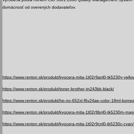
domácnosť od overených dodavateľov.
https://www.renton.sk/produkt/kyocera-mita-1t02r9anl0-tk5230y-yello
https://www.renton.sk/produkt/toner-brother-tn243bk-black/
https://www.renton.sk/produkt/hp-no-652xl-f6v24ae-color-18ml-kompa
https://www.renton.sk/produkt/kyocera-mita-1t02r9bnl0-tk5230m-mag
https://www.renton.sk/produkt/kyocera-mita-1t02r9cnl0-tk5230c-cyan/