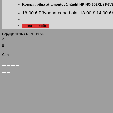
Kompatibilná atramentová náplň HP NO.652XL / F6V2
18,00
€
Pôvodná cena bola: 18,00 €.
14,00
€
Pridať do košíka
Copyright ©️2024 RENTON.SK
×
×
Cart