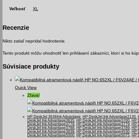
Veľkosť
XL
Recenzie
Nikto zatiaľ nepridal hodnotenie.
Tento produkt môžu ohodnotiť len prihlásení zákazníci, ktorí si ho kúpil
Súvisiace produkty
Quick View
Zľava!
HP DeskJet 3636Ink Advantage
,
HP DeskJet Ink Advantage2135
,
DeskJet Ink Advantage3635
,
HP DeskJet Ink Advantage3700
,
HP 
DeskJet Ink Advantage3778
,
HP DeskJet Ink Advantage3779
,
HP 
DeskJet Ink Advantage3788
,
HP DeskJet Ink Advantage3789
,
HP 
DeskJet Ink Advantage3838
,
HP DeskJet Ink Advantage4530
,
HP 
DeskJet Ink Advantage5000
,
HP DeskJet Ink Advantage5075
,
HP 