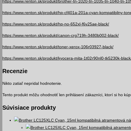
https://www.renton.sk/produkt/brother-tn-1020-tn-1035-tn-1040-tn-10
https://www.renton.sk/produkt/hp-cf401a-201a-cyan-kompatibilny-tone
https://www.renton.sk/produkt/hp-no-652xl-f6v25ae-black/
https://www.renton.sk/produkt/canon-crg719h-3480b002-black/
https://www.renton.sk/produkt/toner-xerox-106r03927-black/
https://www.renton.sk/produkt/kyocera-mita-1t02r90nl0-tk5230k-black
Recenzie
Nikto zatiaľ nepridal hodnotenie.
Tento produkt môžu ohodnotiť len prihlásení zákazníci, ktorí si ho kúpil
Súvisiace produkty