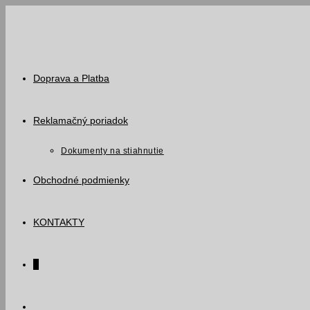
Skip
to
content
Doprava a Platba
Reklamačný poriadok
Dokumenty na stiahnutie
Obchodné podmienky
KONTAKTY
0
Toggle