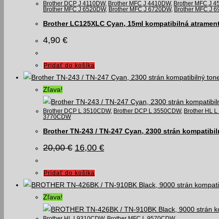
Brother DCP J 4110DW
,
Brother MFC J 4410DW
,
Brother MFC J 
Brother MFC J 6520DW
,
Brother MFC J 6720DW
,
Brother MFC J 
Brother LC125XLC Cyan, 15ml kompatibilná atramen
4,90
€
Pridať do košíka
Zľava!
Brother DCP L 3510CDW
,
Brother DCP L 3550CDW
,
Brother HL 
3770CDW
Brother TN-243 / TN-247 Cyan, 2300 strán kompatibil
Pôvodná
Aktuálna
20,00
€
16,00
€
cena
cena
bola:
je:
20,00 €.
16,00 €.
Pridať do košíka
Zľava!
Brother HL L9310CDW
,
Brother MFC L 9570CDW