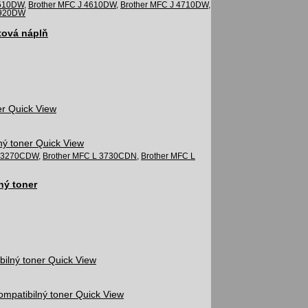
4510DW
,
Brother MFC J 4610DW
,
Brother MFC J 4710DW
,
6920DW
tová náplň
Quick View
Quick View
L 3270CDW
,
Brother MFC L 3730CDN
,
Brother MFC L
ný toner
Quick View
Quick View