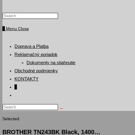
Press
website
Escape
0
Menu
Close
to
search
close
the
Doprava a Platba
search
Reklamačný poriadok
panel.
Dokumenty na stiahnutie
Obchodné podmienky
KONTAKTY
0
Toggle
website
Search
search
this
Selected:
website
BROTHER TN243BK Black, 1400…