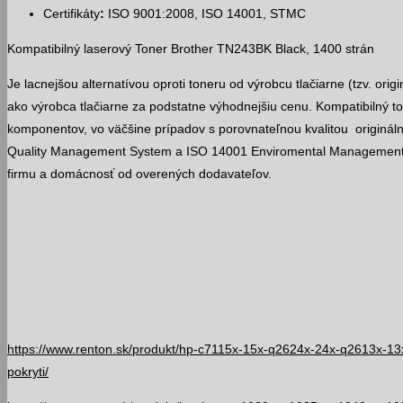
Certifikáty
:
ISO 9001:2008, ISO 14001, STMC
Kompatibilný laserový Toner Brother TN243BK Black, 1400 strán
Je lacnejšou alternatívou oproti toneru od výrobcu tlačiarne (tzv. origi
ako výrobca tlačiarne za podstatne výhodnejšiu cenu. Kompatibilný to
komponentov, vo väčšine prípadov s porovnateľnou kvalitou originá
Quality Management System a ISO 14001 Enviromental Management 
firmu a domácnosť od overených dodavateľov.
https://www.renton.sk/produkt/hp-c7115x-15x-q2624x-24x-q2613x-13x-
pokryti/