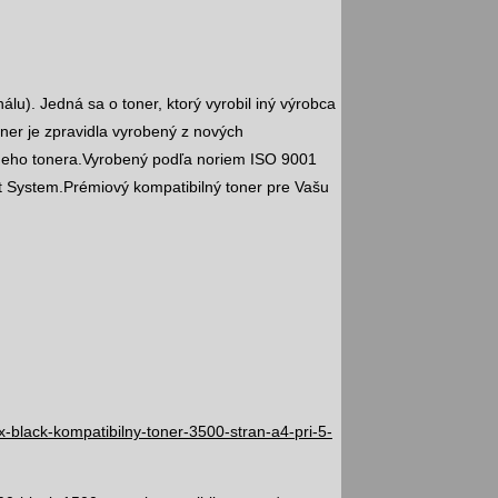
nálu). Jedná sa o toner, ktorý vyrobil iný výrobca
ner je zpravidla vyrobený z nových
lneho tonera.Vyrobený podľa noriem ISO 9001
System.Prémiový kompatibilný toner pre Vašu
black-kompatibilny-toner-3500-stran-a4-pri-5-