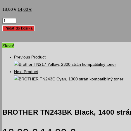
Pôvodná
Aktuálna
18,00
€
14,00
€
cena
cena
množstvo
bola:
je:
BROTHER
Pridať do košíka
18,00 €.
14,00 €.
TN243BK
Black,
Zľava!
1400
strán
Previous Product
kompatibilný
toner
Next Product
BROTHER TN243BK Black, 1400 strán