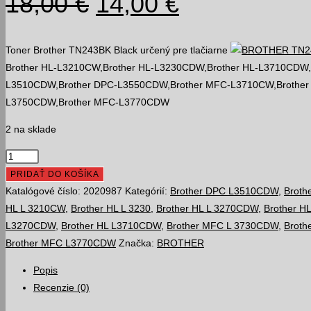
Pôvodná
Aktuálna
18,00
€
14,00
€
cena
cena
bola:
je:
Toner Brother TN243BK Black určený pre tlačiarne
Brother HL-L3210CW,Brother HL-L3230CDW,Brother HL-L3710CDW,
18,00 €.
14,00 €.
L3510CDW,Brother DPC-L3550CDW,Brother MFC-L3710CW,Brother
L3750CDW,Brother MFC-L3770CDW
2 na sklade
množstvo
BROTHER
PRIDAŤ DO KOŠÍKA
TN243BK
Katalógové číslo:
2020987
Kategórií:
Brother DPC L3510CDW
,
Broth
Black,
HL L 3210CW
,
Brother HL L 3230
,
Brother HL L 3270CDW
,
Brother H
1400
L3270CDW
,
Brother HL L3710CDW
,
Brother MFC L 3730CDW
,
Broth
strán
Brother MFC L3770CDW
Značka:
BROTHER
kompatibilný
Popis
toner
Recenzie (0)