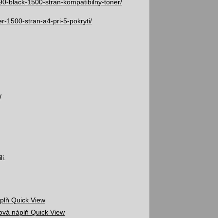
90-black-1500-stran-kompatibilny-toner/
r-1500-stran-a4-pri-5-pokryti/
/
i.
Quick View
Quick View