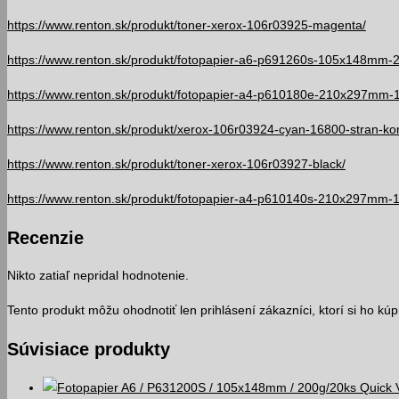
https://www.renton.sk/produkt/toner-xerox-106r03925-magenta/
https://www.renton.sk/produkt/fotopapier-a6-p691260s-105x148mm-
https://www.renton.sk/produkt/fotopapier-a4-p610180e-210x297mm-
https://www.renton.sk/produkt/xerox-106r03924-cyan-16800-stran-kom
https://www.renton.sk/produkt/toner-xerox-106r03927-black/
https://www.renton.sk/produkt/fotopapier-a4-p610140s-210x297mm-1
Recenzie
Nikto zatiaľ nepridal hodnotenie.
Tento produkt môžu ohodnotiť len prihlásení zákazníci, ktorí si ho kúpil
Súvisiace produkty
Quick 