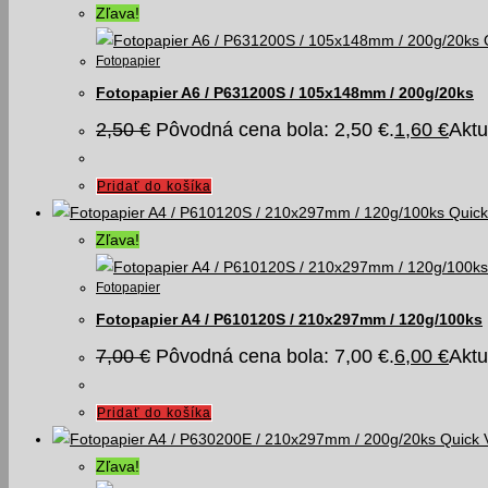
Zľava!
Fotopapier
Fotopapier A6 / P631200S / 105x148mm / 200g/20ks
2,50
€
Pôvodná cena bola: 2,50 €.
1,60
€
Aktu
Pridať do košíka
Quick
Zľava!
Fotopapier
Fotopapier A4 / P610120S / 210x297mm / 120g/100ks
7,00
€
Pôvodná cena bola: 7,00 €.
6,00
€
Aktu
Pridať do košíka
Quick 
Zľava!