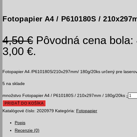
Fotopapier A4 / P610180S / 210x297
4,50
€
Pôvodná cena bola: 
3,00 €.
Fotopapier A4 /P610180S/210x297mm/ 180g/20ks určený pre laserové
5 na sklade
množstvo Fotopapier A4 / P610180S / 210x297mm / 180g/20ks
-
PRIDAŤ DO KOŠÍKA
Katalógové číslo:
2020979
Kategória:
Fotopapier
Popis
Recenzie (0)