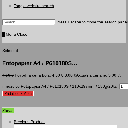
Toggle website search
Press Escape to close the search panel
0
Menu
Close
Selected:
Fotopapier A4 / P610180S…
4,50
€
Pôvodná cena bola: 4,50 €.
3,00
€
Aktuálna cena je: 3,00 €.
množstvo Fotopapier A4 / P610180S / 210x297mm / 180g/20ks
-
Pridať do košíka
Zľava!
Previous Product