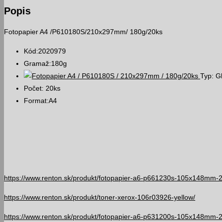
Popis
Fotopapier A4 /P610180S/210x297mm/ 180g/20ks
Kód:2020979
Gramaž:180g
Typ: Gl
Počet: 20ks
Format:A4
https://www.renton.sk/produkt/fotopapier-a6-p661230s-105x148mm-
https://www.renton.sk/produkt/toner-xerox-106r03926-yellow/
https://www.renton.sk/produkt/fotopapier-a6-p631200s-105x148mm-