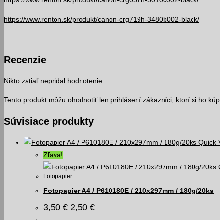
https://www.renton.sk/produkt/canon-crg057h-3010c002-black/
https://www.renton.sk/produkt/canon-crg719h-3480b002-black/
Recenzie
Nikto zatiaľ nepridal hodnotenie.
Tento produkt môžu ohodnotiť len prihlásení zákazníci, ktorí si ho kúpil
Súvisiace produkty
Quick 
Zľava!
Fotopapier
Fotopapier A4 / P610180E / 210x297mm / 180g/20ks
Pôvodná
Aktuálna
3,50
€
2,50
€
cena
cena