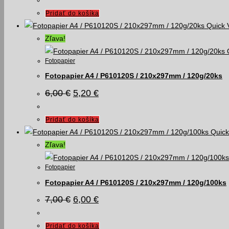
bola:
je:
3,50 €.
2,50 €.
Pridať do košíka
Quick 
Zľava!
Fotopapier
Fotopapier A4 / P610120S / 210x297mm / 120g/20ks
Pôvodná
Aktuálna
6,00
€
5,20
€
cena
cena
bola:
je:
6,00 €.
5,20 €.
Pridať do košíka
Quick
Zľava!
Fotopapier
Fotopapier A4 / P610120S / 210x297mm / 120g/100ks
Pôvodná
Aktuálna
7,00
€
6,00
€
cena
cena
bola:
je:
7,00 €.
6,00 €.
Pridať do košíka