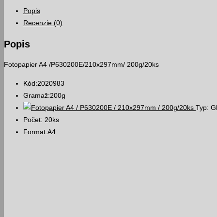
/
Popis
P630200E
Recenzie (0)
/
210x297mm
Popis
/
200g/20ks
Fotopapier A4 /P630200E/210x297mm/ 200g/20ks
Kód:2020983
Gramaž:200g
Typ: Gl
Počet: 20ks
Format:A4