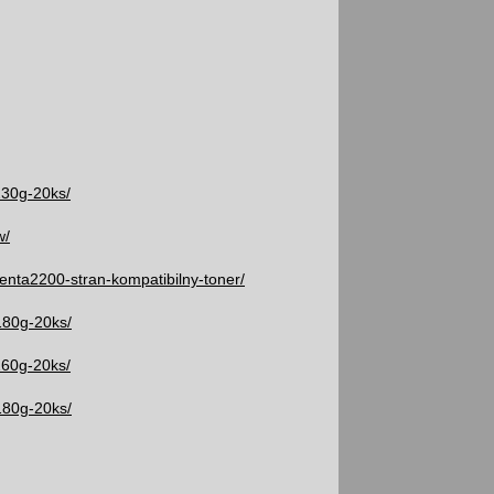
230g-20ks/
w/
enta2200-stran-kompatibilny-toner/
180g-20ks/
260g-20ks/
180g-20ks/