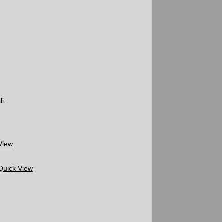
i.
View
Quick View