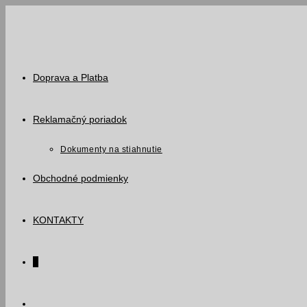
Skip
to
content
Doprava a Platba
Reklamačný poriadok
Dokumenty na stiahnutie
Obchodné podmienky
KONTAKTY
0
Toggle