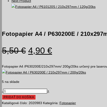
/
Next Product
200g/20ks
Fotopapier A4 / P630200E / 210x297
Pôvodná
Aktuálna
5,50
€
4,90
€
cena
cena
bola:
je:
Fotopapier A4 /P630200E/210x297mm/ 200g/20ks určený pre laserov
5,50 €.
4,90 €.
5 na sklade
množstvo
-
+
Fotopapier
PRIDAŤ DO KOŠÍKA
A4
Katalógové číslo:
2020983
Kategória:
Fotopapier