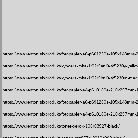
https://www.renton.sk/produkt/fotopapier-a6-p661230s-105x148mm-
https://www.renton.sk/produkt/kyocera-mita-1t02r9anl0-tk5230y-yello
https://www.renton.sk/produkt/kyocera-mita-1t02r9bnl0-tk5230m-mag
https://www.renton.sk/produkt/fotopapier-a4-p610180e-210x297mm-
https://www.renton.sk/produkt/fotopapier-a6-p691260s-105x148mm-
https://www.renton.sk/produkt/fotopapier-a4-p610180e-210x297mm-
https://www.renton.sk/produkt/toner-xerox-106r03927-black/